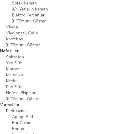
Solak Keman
4/4 Yetişkin Keman
Elektro Kemanlar
Tümünü Göster
Viyola
Viyolonsel, Çello
Kontrbas
Tümünü Göster
Nefesliler
Saksafon
Yan Flüt
Klarnet
Melodika
Mızıka
Pan Flüt
Nefesli Ekipman
Tümünü Göster
Vurmalılar
Perküsyon
Agogo Bell
Bar Chimes
Bongo