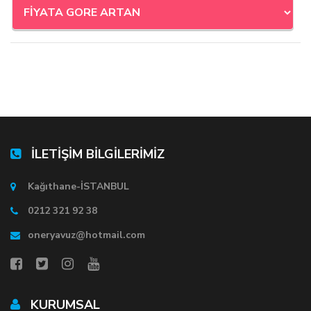
İLETİŞİM BİLGİLERİMİZ
Kağıthane-İSTANBUL
0212 321 92 38
oneryavuz@hotmail.com
KURUMSAL