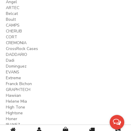
Angel
ARTEC
Belcat
Boult
CAMPS
CHERUB
CORT
CREMONIA
CrossRock Cases
DADDARIO
Dadi
Dominguez
EVANS
Extreme
Franck Bichon
GRAPHTECH
Hawiian
Helene Mia
High Tone
Hightone
Honer
IBANEZ
KINGLOS