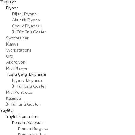
Tuşlular
Piyano
Dijital Piyano
Akustik Piyano
Çocuk Piyanosu
Tümünü Göster
Synthesizer
Klavye
Workstations
Org
Akordiyon
Midi Klavye
Tuşlu Çalgı Ekipmanı
Piyano Ekipmanı
Tümünü Göster
Midi Kontroller
Kalimba
Tümünü Göster
Yaylılar
Yaylı Ekipmanları
Keman Aksesuar
Keman Burgusu
Keman Çantası